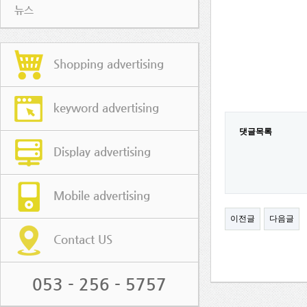
뉴스
Shopping advertising
keyword advertising
댓글목록
Display advertising
Mobile advertising
이전글
다음글
Contact US
053 - 256 - 5757